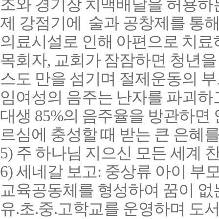
조와 경기장 치맥배달을 허용하는
제 강점기에 술과 공창제를 통해
의료시설로 인해 아편으로 치료
목회자
,
교회가 잠잠하면 청년을
스도 만을 섬기며 절제운동의 
임여성의 음주는 난자를 파괴하
대생
85%
의 음주율을 방관하면
르심에 충성할 때 받는 큰 은혜를
5)
주 하나님 지으신 모든 세계 
6) 세네갈 보고:
중상류 아이 부
교육공동체를 형성하여 꿈이 없
유
.
초
.
중
.
고학교를 운영하며 도