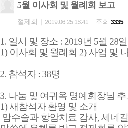
5월 이사회 및 월례회 보고
절제회
조회
|
2019.06.25 18:41
|
3335
1.
일시 및 장소
: 2019
년
5
월
28
일
1)
이사회 및 월례회
2)
사업 및 
2.
참석자
: 38
명
3.
나눔 및 여귀옥 명예회장님 
1)
새참석자 환영 및 소개
암수술과 항암치료 감사
,
세네