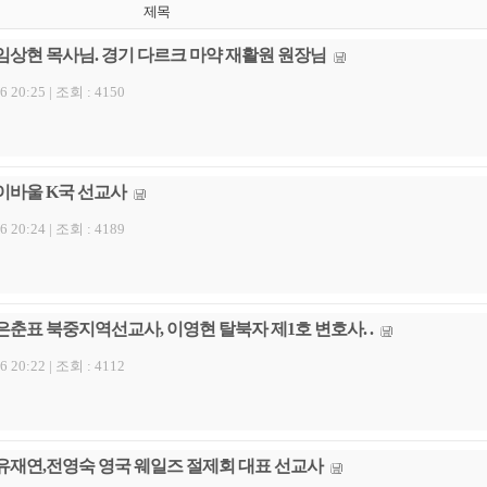
제목
임상현 목사님. 경기 다르크 마약 재활원 원장님
6 20:25 |
조회 : 4150
이바울 K국 선교사
6 20:24 |
조회 : 4189
은춘표 북중지역선교사, 이영현 탈북자 제1호 변호사. .
6 20:22 |
조회 : 4112
유재연,전영숙 영국 웨일즈 절제회 대표 선교사