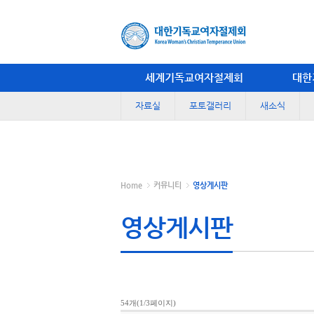
세계기독교여자절제회
대한
자료실
포토갤러리
새소식
Home
커뮤니티
영상게시판
영상게시판
54개(1/3페이지)