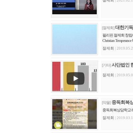
절제회
| 2021.02.1
대한기독교
[절제회]
필리핀 절제회 창립예배
Christian Temperan
절제회
| 2019.05.2
사단법인 
[기타]
절제회
| 2019.05.0
중독회복상
[약물]
중독회복상담학교 
절제회
| 2019.03.1