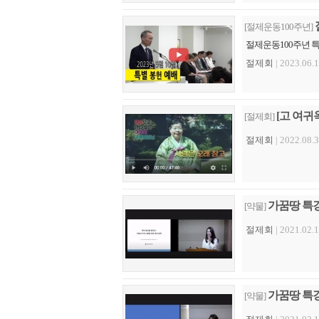
[절제운동100주년]
절제운동100주년 특별
절제회
| 2023.06.1
[고 여귀
[절제회]
절제회
| 2022.08.3
가꿈땅 특강
[약물]
절제회
| 2021.02.1
가꿈땅 특강
[약물]