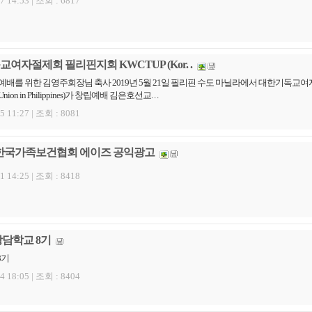
7 14:53 |
조회 : 6817
여자절제회 필리핀지회 KWCTUP (Kor. .
를 위한 김영주회장님 축사 2019년 5월 21일 필리핀 수도 마닐라에서 대한기독교여자절제회 
ce Union in Philippines)가 창립예배 김은호선교. . .
5 11:27 |
조회 : 8081
한국가족보건협회 에이즈 공익광고
1 14:25 |
조회 : 8418
담학교 8기
8기
4 18:05 |
조회 : 8404