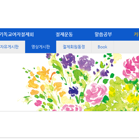
기독교여자절제회
절제운동
말씀공부
커
자유게시판
영상게시판
절제회원동정
Book