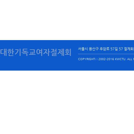
서울시 용산구 후암로 57길 57 절제
대한기독교여자절제회
COPYRIGHTⓒ 2002-2016 KWCTU. ALL R