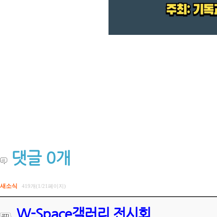
댓글
0
개
새소식
419개(1/21페이지)
W-Space갤러리 전시회