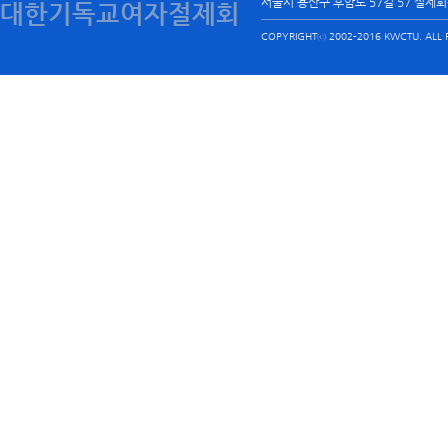
서울시 용산구 후암로 57길 57 절제
대한기독교여자절제회
COPYRIGHTⓒ 2002-2016 KWCTU. ALL R