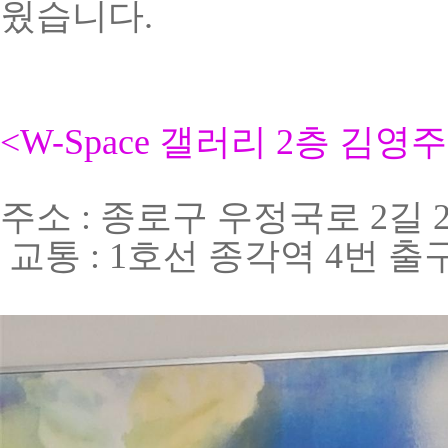
웠습니다.
<W-Space 갤러리 2층 김
주소
:
종로구 우정국로
2
길
교통
: 1
호선 종각역
4
번 출