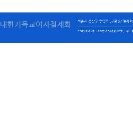
서울시 용산구 후암로 57길 57 절제
대한기독교여자절제회
COPYRIGHTⓒ 2002-2016 KWCTU. ALL R