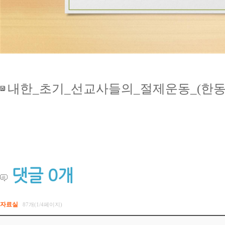
내한_초기_선교사들의_절제운동_(한동수_
댓글
0
개
자료실
87개(1/4페이지)