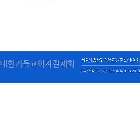
서울시 용산구 후암로 57길 57 절제
대한기독교여자절제회
COPYRIGHTⓒ 2002-2016 KWCTU. ALL R