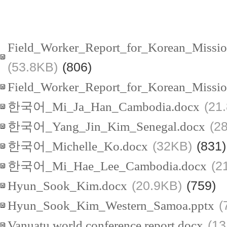
Field_Worker_Report_for_Korean_Missio
(53.8KB)
(806)
Field_Worker_Report_for_Korean_Mission
한국어_Mi_Ja_Han_Cambodia.docx
(21
한국어_Yang_Jin_Kim_Senegal.docx
(2
한국어_Michelle_Ko.docx
(32KB)
(831)
한국어_Mi_Hae_Lee_Cambodia.docx
(2
Hyun_Sook_Kim.docx
(20.9KB)
(759)
Hyun_Sook_Kim_Western_Samoa.pptx
(
Vanuatu world conference report.docx
(13