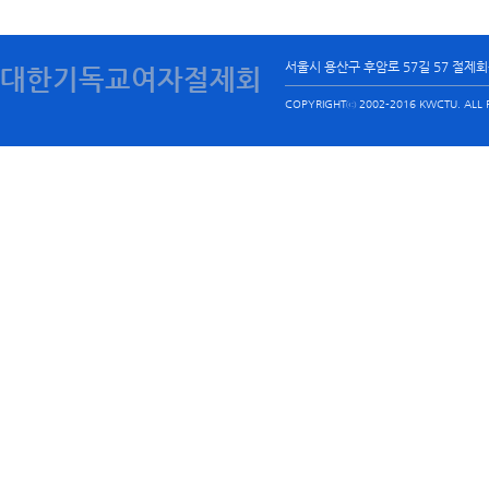
서울시 용산구 후암로 57길 57 절제
대한기독교여자절제회
COPYRIGHTⓒ 2002-2016 KWCTU. ALL R