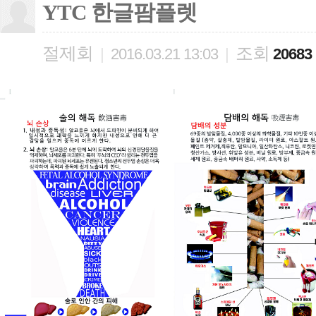
YTC 한글팜플렛
절제회
조회
|
2016.03.21 13:03
|
20683