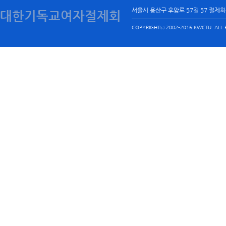
서울시 용산구 후암로 57길 57 절제
대한기독교여자절제회
COPYRIGHTⓒ 2002-2016 KWCTU. ALL R