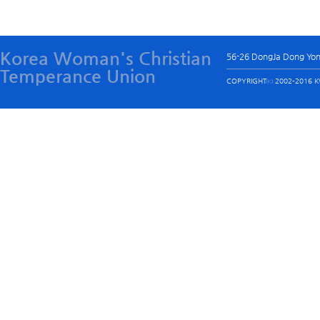
Korea Woman's Christian
56-26 DongJa Dong Yo
Temperance Union
COPYRIGHTⓒ 2002-2016 KW