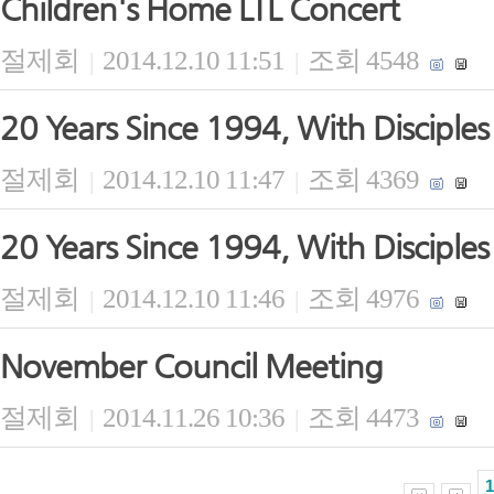
Children's Home LTL Concert
절제회
2014.12.10 11:51
조회 4548
|
|
20 Years Since 1994, With Disciples
절제회
2014.12.10 11:47
조회 4369
|
|
20 Years Since 1994, With Disciples
절제회
2014.12.10 11:46
조회 4976
|
|
November Council Meeting
절제회
2014.11.26 10:36
조회 4473
|
|
1