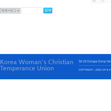
Korea Woman's Christian
56-26 DongJa Dong Yo
Temperance Union
COPYRIGHTⓒ 2002-2016 KW