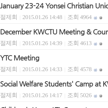
January 23-24 Yonsei Christian U
절제회
2015.01.26 14:48
조회 4964
|
|
December KWCTU Meeting & Counc
절제회
2015.01.26 14:39
조회 4613
|
|
YTC Meeting
절제회
2015.01.26 14:33
조회 4578
|
|
Social Welfare Students' Camp at 
절제회
2015.01.26 14:17
조회 5026
|
|