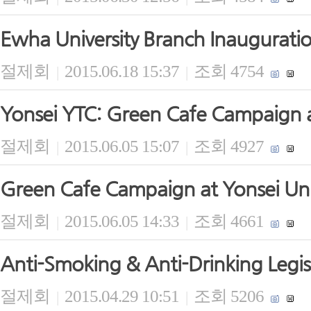
Ewha University Branch Inaugurati
절제회
2015.06.18 15:37
조회 4754
|
|
Yonsei YTC: Green Cafe Campaign at
절제회
2015.06.05 15:07
조회 4927
|
|
Green Cafe Campaign at Yonsei Uni
절제회
2015.06.05 14:33
조회 4661
|
|
Anti-Smoking & Anti-Drinking Legisl
절제회
2015.04.29 10:51
조회 5206
|
|