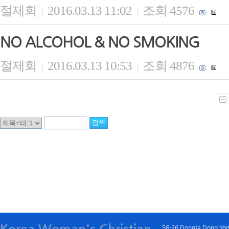
절제회
2016.03.13 11:02
조회 4576
|
|
NO ALCOHOL & NO SMOKING
절제회
2016.03.13 10:53
조회 4876
|
|
Korea Woman's Christian
56-26 DongJa Dong Yo