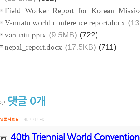
Field_Worker_Report_for_Korean_Mission
Vanuatu world conference report.docx
(13
vanuatu.pptx
(9.5MB)
(722)
nepal_report.docx
(17.5KB)
(711)
댓글
0
개
영문자료실
6개(1/1페이지)
40th Triennial World Convention