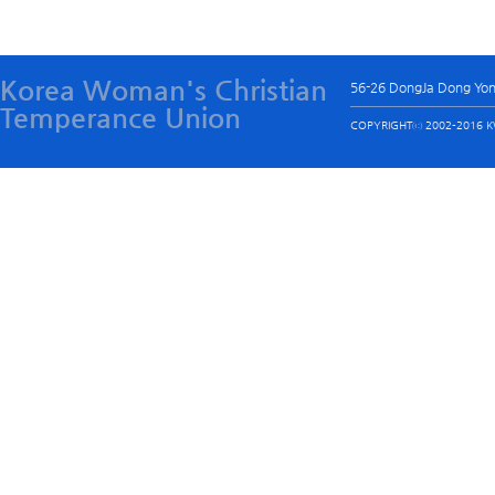
Korea Woman's Christian
56-26 DongJa Dong Yo
Temperance Union
COPYRIGHTⓒ 2002-2016 KW