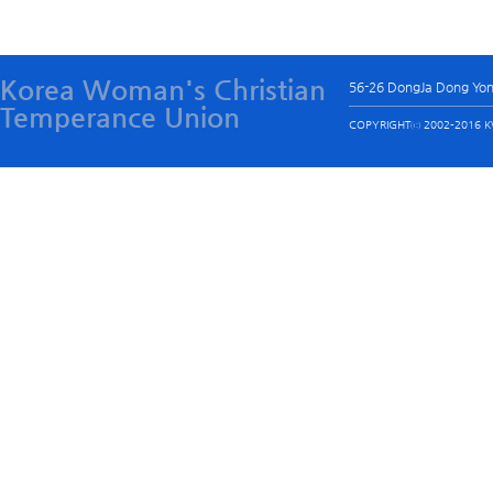
Korea Woman's Christian
56-26 DongJa Dong Yo
Temperance Union
COPYRIGHTⓒ 2002-2016 KW