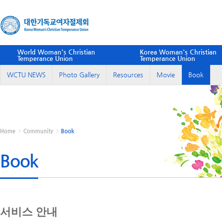
World Woman's Christian
Korea Woman's Christian
Temperance Union
Temperance Union
WCTU NEWS
Photo Gallery
Resources
Movie
Book
Home
Community
Book
Book
서비스 안내