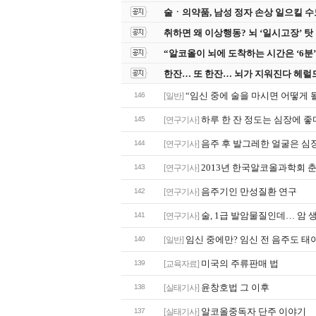
술ㆍ의약품, 남성 정자 손상 일으킬 수도 
취하면 왜 이상행동? 뇌 ‘일시고장’ 탓 
“알코올이 뇌에 도착하는 시간은 ‘6분’”
한잔… 또 한잔… 뇌가 지워진다 헤럴드경제
“임신 중에 술을 마시면 어떻게 
146
[일반]
하루 한 잔 정도는 심장에 좋다?
145
[연구기사]
음주 후 발그레한 얼굴은 심
144
[연구기사]
2013년 한국알코올과학회 
143
[연구기사]
음주기인 만성질환 연구
142
[연구기사]
술, 1급 발암물질인데… 암 생
141
[연구기사]
임신 중에만? 임신 전 음주도 태
140
[일반]
미국의 주류판매 법
139
[교육자료]
윤창호법 그 이후
138
[실태기사]
알코올중독자 단주 이야기
137
[실태기사]