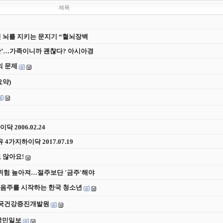
제목
적인 뇌를 지키는 문지기 “혈뇌장벽
 잔’…가족이니까 괜찮다? 아시아경
의 문제
요약)
 2006.02.24
가지하이닥 2017.07.19
 않아요!
 위험 높아져…절주보단 '금주'해야
로 음주를 시작하는 한국 청소년
한국건강증진개발원
 국민일보