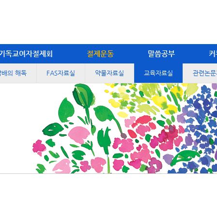
기독교여자절제회
절제운동
말씀공부
커
담배의 해독
FAS자료실
약물자료실
교육자료실
관련논문