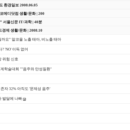
환경일보 2008.06.05
코메디닷컴 생활/문화 | 200
 서울신문 IT/과학 | 40분
 생활/문화 | 2008.10
될까요” 알코올 노출 태아, 비노출 태아
 'NO' 이득 없어
장 위험 신호
춘계학술대회 ""음주와 만성질환"
존자 32% 아직도 '문제성 음주'
아 발달에 나빠