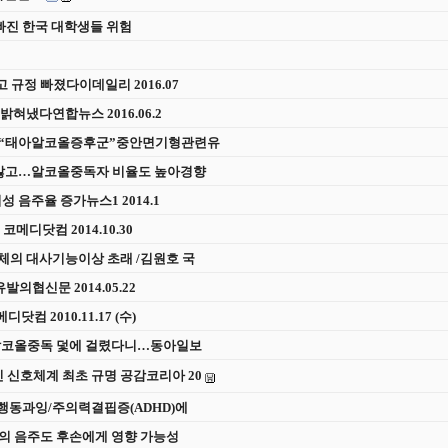
 빠진 한국 대학생들 위험
 규정 빠졌다이데일리 2016.07
밝혀냈다연합뉴스 2016.06.2
료] “태아알코올증후군”중안면기형관련유
력 많고…알코올중독자 비율도 높아경향
성 음주율 증가뉴스1 2014.1
메디닷컴 2014.10.30
체의 대사기능이상 초래 /김원호 국
의협신문 2014.05.22
컴 2010.11.17 (수)
미 알코올중독 덫에 걸렸다니…동아일보
 신호체계 최초 규명 공감코리아 20
-행동과잉/주의력결핍증(ADHD)에
빠의 음주도 후손에게 영향 가능성