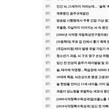
인간 뇌, 25세까지 자라는데… '술독'
계류중인 음주규제법안
방송법 시행령에서 주류 간접·가상 광고
우울증, 자살까지 이어지는 뇌 속 원인 
[2006년 식약청 국립독성연구원자
[아동학대] 주로 집 안에서 흉기 폭
[국감브리핑] 태아 발병 유발 가임기 여
청소년기 과음, 뇌 구조 영구 손상 위험 코
임신 전 만성적 음주가 태아발달 및 모
술, 태아에 악영향…학습장애·ADHD 유발
10대에 폭음, 뇌손상으로 평생 고생코메디닷
술 한방울 안마신 15세 내아들, 이
과음이 당뇨병을 유발하는 세포내 원인
[2009식약청특수독성과]알코올노출 
[2010식약청특수독성과] 임신 전 아