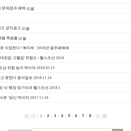
 문제점과 폐해
이즈 공익광고
령별 폭음율
지정한다 ! 복지부, ‘2018년 음주폐해예
대장암·고혈압' 위험도 ↑헬스조선 2018
상 위험 높아 하이닥 2018.03.15
고 못한다 동아일보 2018.11.14
장·뇌·췌장 망가뜨려 헬스조선 2018.1
 ‘당신’하이닥 2017.11.16.
1
2
3
4
5
6
7
8