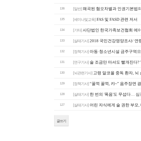
왜곡된 혐오차별과 인권기본법의
136
[일반]
FAS 및 FASD 관련 저서
135
[세미나및교육]
사단법인 한국가족보건협회 에
134
[기타]
2018 국민건강영양조사/ 연
133
[실태기사]
아동·청소년시설 금주구역으로 
132
[정책기사]
술 조금만 마셔도 빨개진다? '
131
[연구기사]
고령 알코올 중독 환자, 뇌 손
130
[뇌관련기사]
“꿀꺽 꿀꺽, 캬~” 음주장면 광
129
[정책기사]
한 번의 '폭음'도 무섭다… 심
128
[실태기사]
어린 자식에게 술 권한 부모, 바로
127
[실태기사]
글쓰기