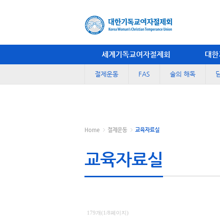
세계기독교여자절제회
대한
절제운동
FAS
술의 해독
Home
절제운동
교육자료실
교육자료실
179개(1/8페이지)