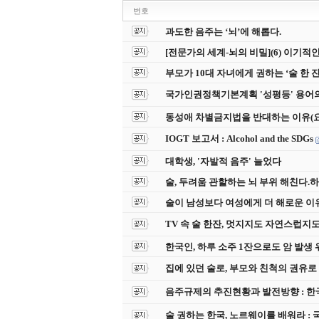
번호
과도한 음주는 ‘뇌’에 해롭다.
[전문가의 세계-뇌의 비밀](6) 이기
부모가 10대 자녀에게 권하는 ‘술 한
국가인권정책기본계획 '성평등' 용어
동성애 차별금지법을 반대하는 이유(
IOGT 보고서 : Alcohol and the SDGs
대학생, '자발적 음주' 늘었다
술, 두려움 관할하는 뇌 부위 해친다.하이닥
술이 남성보다 여성에게 더 해로운 이유 4
TV 속 술 한잔, 멋지지도 자연스럽지도
한국인, 하루 소주 1잔으로도 암 발생
집에 있던 술로, 부모와 친척의 권유
음주규제의 추진현황과 발전방향 : 
술 권하는 한국, 노르웨이를 배워라 :