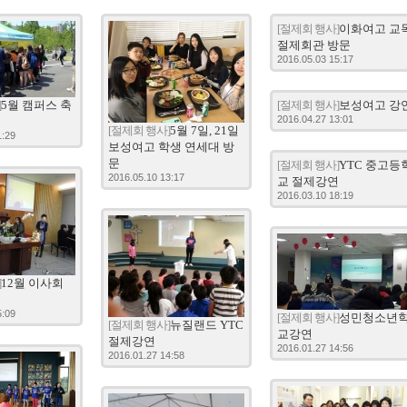
[절제회 행사]
이화여고 교
절제회관 방문
2016.05.03 15:17
]
5월 캠퍼스 축
[절제회 행사]
보성여고 강
2016.04.27 13:01
페
[절제회 행사]
5월 7일, 21일
1:29
보성여고 학생 연세대 방
문
[절제회 행사]
YTC 중고등
2016.05.10 13:17
교 절제강연
2016.03.10 18:19
]
12월 이사회
배
5:09
[절제회 행사]
성민청소년
[절제회 행사]
뉴질랜드 YTC
교강연
절제강연
2016.01.27 14:56
2016.01.27 14:58