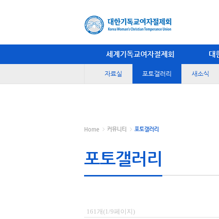
세계기독교여자절제회
대
자료실
포토갤러리
새소식
Home
커뮤니티
포토갤러리
포토갤러리
161개(1/9페이지)