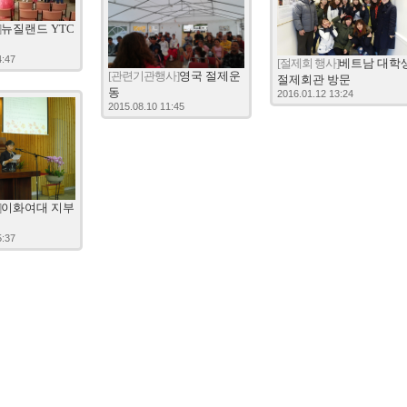
]
뉴질랜드 YTC
4:47
[절제회 행사]
베트남 대학
[관련기관행사]
영국 절제운
절제회관 방문
동
2016.01.12 13:24
2015.08.10 11:45
]
이화여대 지부
5:37