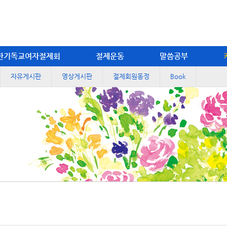
한기독교여자절제회
절제운동
말씀공부
자유게시판
영상게시판
절제회원동정
Book