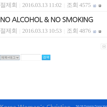
절제회
2016.03.13 11:02
조회 4575
|
|
NO ALCOHOL & NO SMOKING
절제회
2016.03.13 10:53
조회 4876
|
|
Korea Woman's Christian
56-26 DongJa Dong Yo