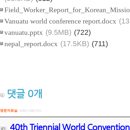
Field_Worker_Report_for_Korean_Mission
Vanuatu world conference report.docx
(13
vanuatu.pptx
(9.5MB)
(722)
nepal_report.docx
(17.5KB)
(711)
댓글
0
개
영문자료실
6개(1/1페이지)
40th Triennial World Convention