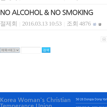
NO ALCOHOL & NO SMOKING
절제회
2016.03.13 10:53
조회 4876
|
|
Korea Woman's Christian
56-26 DongJa Dong Yo
Temperance Union