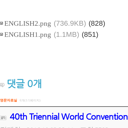
ENGLISH2.png
(736.9KB)
(828)
ENGLISH1.png
(1.1MB)
(851)
댓글
0
개
영문자료실
6개(1/1페이지)
40th Triennial World Convention