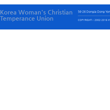
Korea Woman's Christian
56-26 DongJa Dong Yo
Temperance Union
COPYRIGHTⓒ 2002-2016 KW