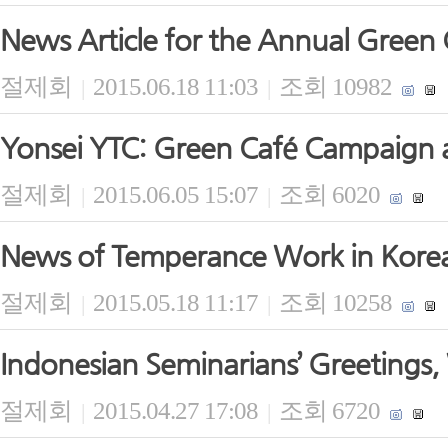
News Article for the Annual Green 
절제회
2015.06.18 11:03
조회 10982
|
|
Yonsei YTC: Green Café Campaign at
절제회
2015.06.05 15:07
조회 6020
|
|
News of Temperance Work in Korea
절제회
2015.05.18 11:17
조회 10258
|
|
Indonesian Seminarians’ Greetings
절제회
2015.04.27 17:08
조회 6720
|
|