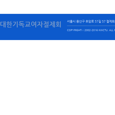
서울시 용산구 후암로 57길 57 절제
대한기독교여자절제회
COPYRIGHTⓒ 2002-2016 KWCTU. ALL R