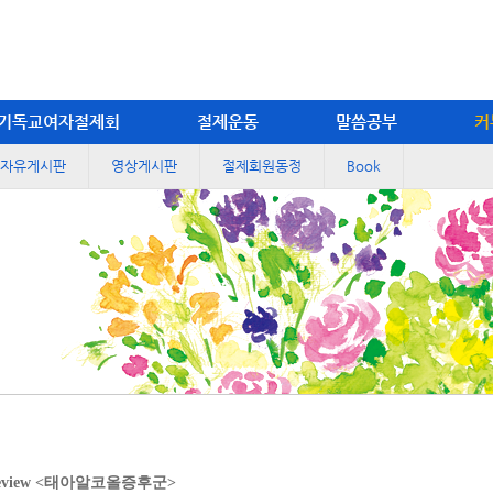
기독교여자절제회
절제운동
말씀공부
커
자유게시판
영상게시판
절제회원동정
Book
 Review <태아알코올증후군>