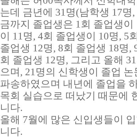
올해는 허00목사께서 신학대학
는데 금년에
31
명
(
남학생
17
명
금까지 졸업생은
1
회 졸업생이
이
11
명
, 4
회 졸업생이
10
명
, 5
졸업생
12
명
, 8
회 졸업생
18
명
, 
회 졸업생
12
명
,
그리고 올해
31
으며
, 21
명의 신학생이 졸업 논
파송하였으며 내년에 졸업을 
목회 실습으로 떠났기 때문에 
니다
.
올해
7
월에 많은 신입생들이 입
니다
.