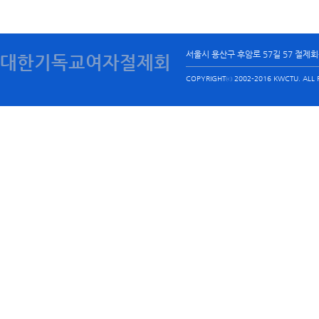
서울시 용산구 후암로 57길 57 절제
대한기독교여자절제회
COPYRIGHTⓒ 2002-2016 KWCTU. ALL R