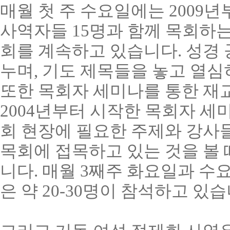
매월 첫 주 수요일에는
2009
년
사역자들
15
명과 함께 목회하는
회를 계속하고 있습니다
.
성경 
누며
,
기도 제목들을 놓고 열심
또한
목회자 세미나를 통한 재
2004
년부터 시작한 목회자 세미
회 현장에 필요한 주제와 강사
목회에 접목하고 있는 것을 볼 
니다
.
매월
3
째주 화요일과 수요
은 약
20-30
명이 참석하고 있