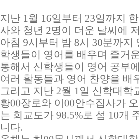
지난
1
월
16
일부터
23
일까지 한
사와 청년
2
명이 더운 날씨에 
아침
9
시부터 밤
8
시
30
분까지 
학생들이 영어를 배우며 즐거
통해서 신학생들이 영어 공부에
여러 활동들과 영어 찬양을 배
그리고 지난
2
월
1
일 신학대학
황00장로와 이00안수집사가 
는 회교도가
98.5%
로 섬
10
개 
니다
.