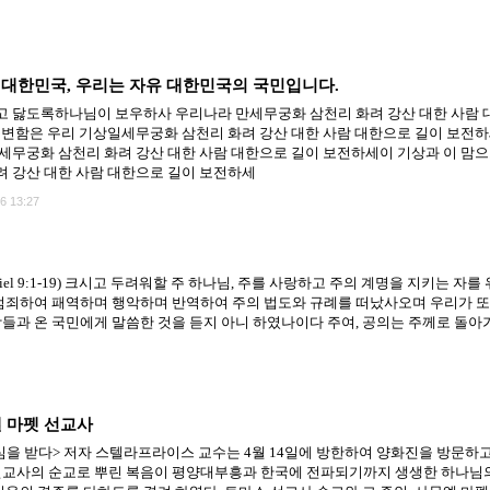
대한민국, 우리는 자유 대한민국의 국민입니다.
 닳도록하나님이 보우하사 우리나라 만세무궁화 삼천리 화려 강산 대한 사람 
불변함은 우리 기상일세무궁화 삼천리 화려 강산 대한 사람 대한으로 길이 보전하
세무궁화 삼천리 화려 강산 대한 사람 대한으로 길이 보전하세이 기상과 이 맘으
 강산 대한 사람 대한으로 길이 보전하세
6 13:27
er (Daniel 9:1-19) 크시고 두려워할 주 하나님, 주를 사랑하고 주의 계명을 지키는
범죄하여 패역하며 행악하며 반역하여 주의 법도와 규례를 떠났사오며 우리가 또
들과 온 국민에게 말씀한 것을 듣지 아니 하였나이다 주여, 공의는 주께로 돌아
엘 마펫 선교사
을 받다> 저자 스텔라프라이스 교수는 4월 14일에 방한하여 양화진을 방문하고
선교사의 순교로 뿌린 복음이 평양대부흥과 한국에 전파되기까지 생생한 하나님