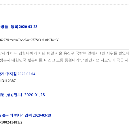
들 등록 2020-03-23
625706272&mediaCodeNo=257&OutLnkChk=Y
 상사의 아내 김한나씨가 지난 18일 서울 용산구 국방부 앞에서 1인 시위를 벌였
생봉사 대한민국 젊은이들, 마스크 노동 동원마라”, “민간기업 지오영에 국군 지
0만개 中지원
2020.02.04
0013112387
지원
[중앙일보]
2020.01.28
들 줄서다 병나”
입력 2020-03-19
9/100241481/2