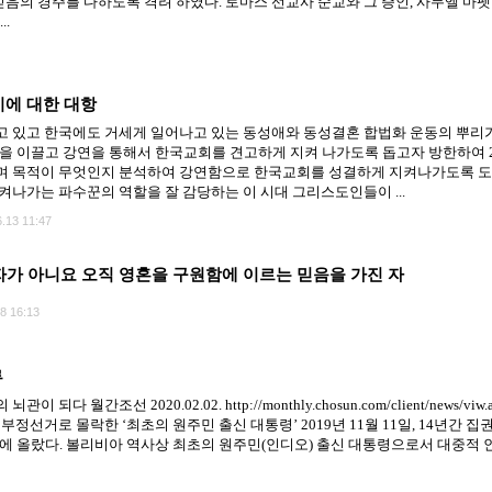
음의 경주를 다하도록 격려 하였다. 토마스 선교사 순교와 그 증인, 사무엘 마펫 
..
기에 대한 대항
 있고 한국에도 거세게 일어나고 있는 동성애와 동성결혼 합법화 운동의 뿌리
몸을 이끌고 강연을 통해서 한국교회를 견고하게 지켜 나가도록 돕고자 방한하여
며 목적이 무엇인지 분석하여 강연함으로 한국교회를 성결하게 지켜나가도록 도
켜나가는 파수꾼의 역할을 잘 감당하는 이 시대 그리스도인들이 ...
.13 11:47
자가 아니요 오직 영혼을 구원함에 이르는 믿음을 가진 자
8 16:13
루
월간조선 2020.02.02. http://monthly.chosun.com/client/news/viw.a
 볼리비아 부정선거로 몰락한 ‘최초의 원주민 출신 대통령’ 2019년 11월 11일, 14년간
 올랐다. 볼리비아 역사상 최초의 원주민(인디오) 출신 대통령으로서 대중적 