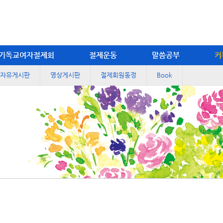
기독교여자절제회
절제운동
말씀공부
커
자유게시판
영상게시판
절제회원동정
Book