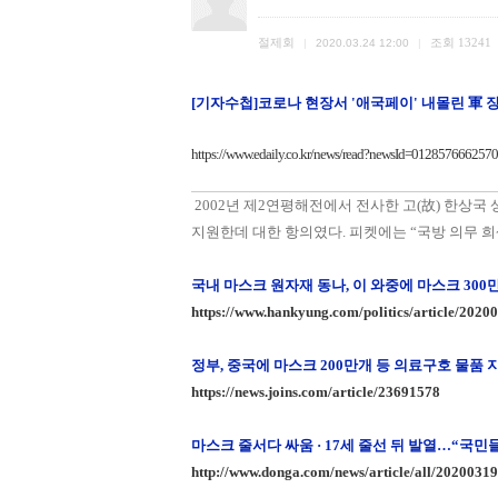
절제회
조회
13241
|
2020.03.24 12:00
|
[기자수첩]코로나 현장서 '애국페이' 내몰린 軍 장병
https://www.edaily.co.kr/news/read?newsId=01285766
2002년 제2연평해전에서 전사한 고(故) 한상국
지원한데 대한 항의였다. 피켓에는 “국방 의무 희
국내 마스크 원자재 동나, 이 와중에 마스크 30
https://www.hankyung.com/politics/article/202
정부
, 중국에 마스크 200만개 등 의료구호 물품 
https://news.joins.com/article/23691578
마스크 줄서다 싸움 · 17세 줄선 뒤 발열…“국민
http://www.donga.com/news/article/all/2020031