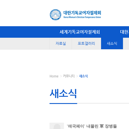
세계기독교여자절제회
대한
자료실
포토갤러리
새소식
Home
커뮤니티
새소식
새소식
'애국페이' 내몰린 軍 장병들