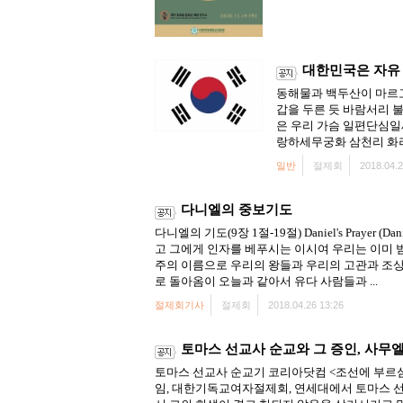
대한민국은 자유 
동해물과 백두산이 마르고
갑을 두른 듯 바람서리 
은 우리 가슴 일편단심일
랑하세무궁화 삼천리 화려
일반
절제회
2018.04.2
다니엘의 중보기도
다니엘의 기도(9장 1절-19절) Daniel's Pray
고 그에게 인자를 베푸시는 이시여 우리는 이미 
주의 이름으로 우리의 왕들과 우리의 고관과 조상
로 돌아옴이 오늘과 같아서 유다 사람들과 ...
절제회기사
절제회
2018.04.26 13:26
토마스 선교사 순교와 그 증인, 사무
토마스 선교사 순교기 코리아닷컴 <조선에 부르심
임, 대한기독교여자절제회, 연세대에서 토마스 