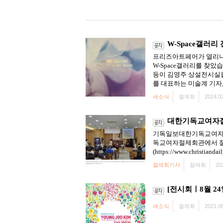
W-Space갤러리
프리즈아트페어가 열리니 
W-Space갤러리를 찾
등이 김영주 상설전시실을
를 대표하는 미술계 기자,
새소식
절제회
2024.02
대한기독교여자절제
기독일보대한기독교여자절제
독교여자절제회관에서 절제
(https://www.christiandai
절제회기사
절제회
20
[전시회ㅣ8월 2
새소식
절제회
2021.06