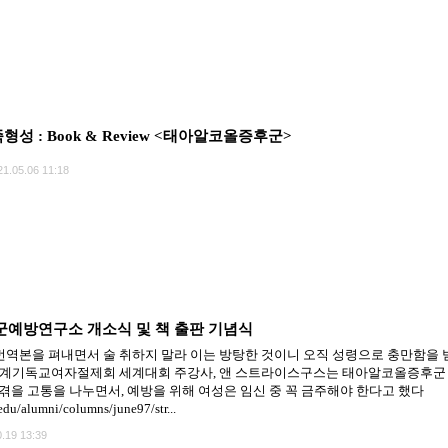
형성 : Book & Review <태아알코올증후군>
21.05.06 11:18
예방연구소 개소식 및 책 출판 기념식
yndrome 번역본을 펴내면서 술 취하지 말라 이는 방탕한 것이니 오직 성령으로 충만함을 
기독교여자절제회 세계대회 주강사, 앤 스트라이스구스는 태아알코올증후군 (Fetal Al
겪을 고통을 나누면서, 예방을 위해 여성은 임신 중 꼭 금주해야 한다고 했다
edu/alumni/columns/june97/str...
.19 13:39