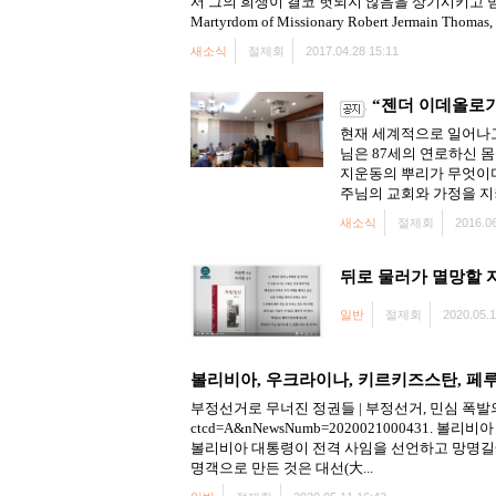
서 그의 희생이 결코 헛되지 않음을 상기시키고 믿
Martyrdom of Missionary Robert Jermain Thomas, .
새소식
절제회
2017.04.28 15:11
“젠더 이데올로
현재 세계적으로 일어나고
님은 87세의 연로하신 
지운동의 뿌리가 무엇이
주님의 교회와 가정을 지
새소식
절제회
2016.06
뒤로 물러가 멸망할 
일반
절제회
2020.05.1
볼리비아, 우크라이나, 키르키즈스탄, 페
부정선거로 무너진 정권들 | 부정선거, 민심 폭발의 뇌관이 되다 
ctcd=A&nNewsNumb=2020021000431.
볼리비아 대통령이 전격 사임을 선언하고 망명길에
명객으로 만든 것은 대선(大...