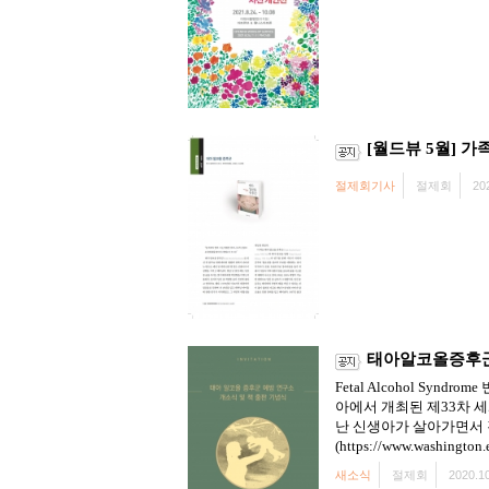
[월드뷰 5월] 가족
절제회기사
절제회
20
태아알코올증후군
Fetal Alcohol S
아에서 개최된 제33차 세계
난 신생아가 살아가면서 
(https://www.washington.
새소식
절제회
2020.10