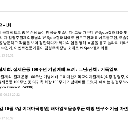
 전시회
국제적으로 많은 손님들이 한국을 찾습니다. 그들 가운데 W-Space갤러리를 찾는
았습니다.김영주절제회장님의 W-Space갤러리에도 흰두교인과 티베트불교인, 모슬렘
 방문하고 작품을 보며 경탄하다가 화가의 입을 통해 복음을 듣고 놀라며 카타
 수집가, 이벤트전문가들이 김성주회장님 소개로 W-Space갤러리를 ...
.13 15:31
회, 절제운동 100주년 기념예배 드려 : 교단/단체 : 기독일보
회, 절제운동 100주년 기념예배 드려대한기독교여자절제회(회장 김영주, 이하 
운동 100주년 및 여귀옥 회장 100주기 기념예배를 드렸다. 예배는 김정주 박
ly.co.kr/news/124998)
23.06.18 20:22
4일-10월 8일 이대마곡병원] 태아알코올증후군 예방 연구소 기금 마
.17 10:37