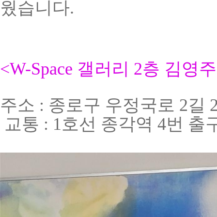
웠습니다.
<W-Space 갤러리 2층 김
주소
:
종로구 우정국로
2
길
교통
: 1
호선 종각역
4
번 출