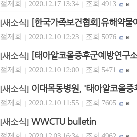
절제회
2020.12.17 13:34
조회 4913
|
|
[한국가족보건협회]유해약물예
[새소식]
절제회
2020.12.10 12:23
조회 5076
|
|
[태아알코올증후군예방연구소
[새소식]
절제회
2020.12.10 12:00
조회 5471
|
|
이대목동병원, '태아알코올증후
[새소식]
절제회
2020.12.10 11:55
조회 7605
|
|
WWCTU bulletin
[새소식]
절제회
2020.12.03 16:34
조회 4962
|
|