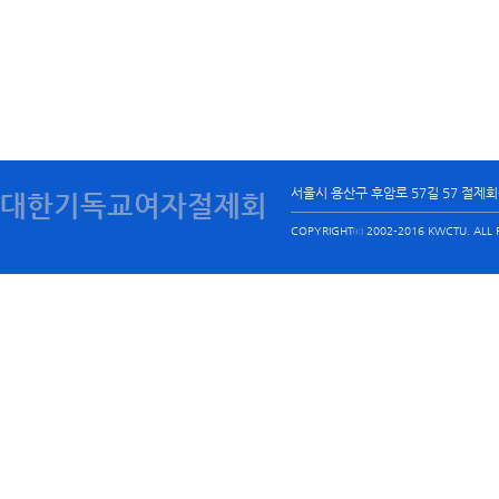
서울시 용산구 후암로 57길 57 절제
대한기독교여자절제회
COPYRIGHTⓒ 2002-2016 KWCTU. ALL R