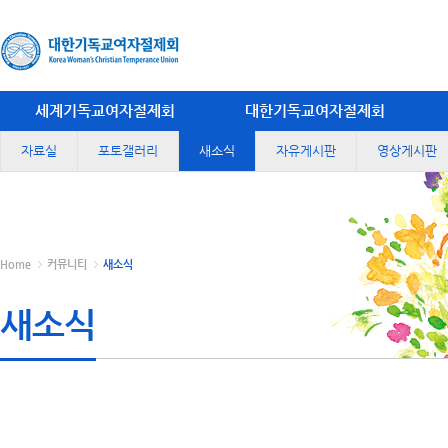
세계기독교여자절제회
대한기독교여자절제회
자료실
포토갤러리
새소식
자유게시판
영상게시판
Home
커뮤니티
새소식
새소식