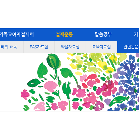
기독교여자절제회
절제운동
말씀공부
커
담배의 해독
FAS자료실
약물자료실
교육자료실
관련논문