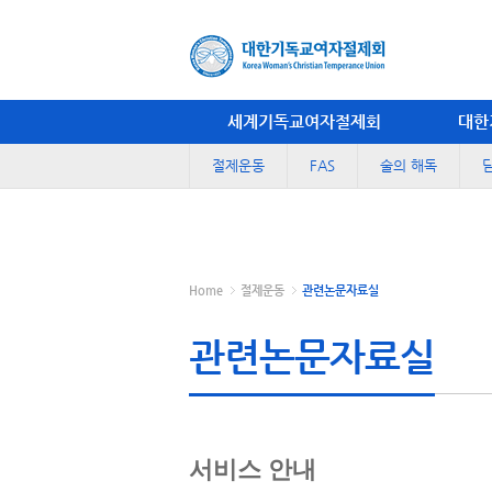
세계기독교여자절제회
대한
절제운동
FAS
술의 해독
Home
절제운동
관련논문자료실
관련논문자료실
서비스 안내